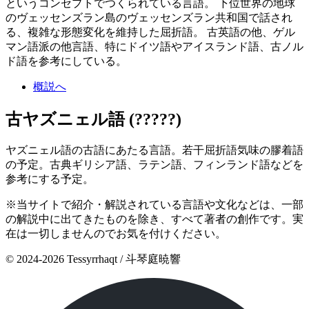
というコンセプトでつくられている言語。 下位世界の地球
のヴェッセンズラン島のヴェッセンズラン共和国で話され
る、複雑な形態変化を維持した屈折語。 古英語の他、ゲル
マン語派の他言語、特にドイツ語やアイスランド語、古ノル
ド語を参考にしている。
概説へ
古ヤズニェル語 (?????)
ヤズニェル語の古語にあたる言語。若干屈折語気味の膠着語
の予定。古典ギリシア語、ラテン語、フィンランド語などを
参考にする予定。
※当サイトで紹介・解説されている言語や文化などは、一部
の解説中に出てきたものを除き、すべて著者の創作です。実
在は一切しませんのでお気を付けください。
© 2024-2026 Tessyrrhaqt / 斗琴庭暁響