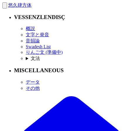
悠久肆方体
VESSENZLENDISÇ
概説
文字と発音
音韻論
Swadesh List
りんご文 (準備中)
文法
MISCELLANEOUS
データ
その他