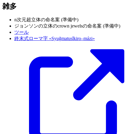
雑多
n次元超立体の命名案 (準備中)
ジョンソンの立体のcrown jewelsの命名案 (準備中)
ツール
終末式ローマ字 «Syuğmatusǐkiro–mázi»