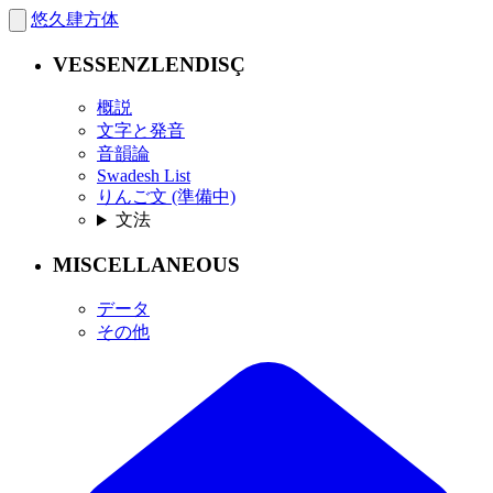
悠久肆方体
VESSENZLENDISÇ
概説
文字と発音
音韻論
Swadesh List
りんご文 (準備中)
文法
MISCELLANEOUS
データ
その他