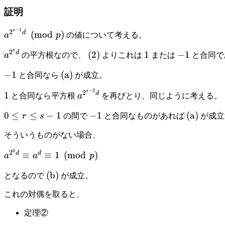
証明
−
1
s
a^{2^{s-
2
d
(
mod
)
a
p
の値について考える。
1} d}
s
2
a^{2^s
d
(2)
1
-1
(
2
)
1
−
1
a
の平方根なので、
よりこれは
または
と合同で
\pmod
d}
p
-1
−
1
\mathrm{(a)}
(
a
)
と合同なら
が成立。
−
2
s
1
a^{2^{s-
2
d
1
と合同なら平方根
a
を再びとり、同じように考える。
2} d}
0
0
≤
≤
−
1
-1
−
1
\mathrm
(
a
)
r
s
の間で
と合同なものがあれば
が成立
\le
そういうものがない場合、
r
\le
0
a^{2^0
2
d
d
≡
≡
1
(
mod
)
a
a
p
s-1
d}
\mathrm{(b)}
(
b
)
となるので
が成立。
\equiv
a^d
これの対偶を取ると、
\equiv
1
定理②
\pmod