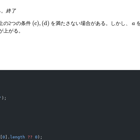
る。
終了
\mathrm{(c)},
(
c
)
,
(
d
)
a
上の2つの条件
を満たさない場合がある。しかし、
a
\mathrm{(d)}
が上がる。
'
);
[
0
].
length
 ??
 0
);