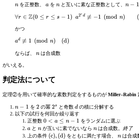
n
a
n
n-1 
−
n
を正整数、
a
を
n
と互いに素な正整数として、
n
p
2^{s
r
2
Z
\forall r \in
d
∀
∈
(
0
≤
≤
−
1
)

≡
−
1
(
mod
)
r
r
s
a
n
d
\mathbb{Z}
かつ
(0 ≤ r ≤ s-1)\
\ a^{2^r d}
d
a^d

≡
1
(
mod
)
(
d
)
a
n
\not\equiv
\not\equiv 1
{-1} \pmod n
n
ならば、
n
は合成数
\pmod n
\qquad
\quad
がいえる。
\mathrm{(c)}
\mathrm{(d)}
判定法について
定理②を用いて確率的な素数判定をするものが
Miller–Rabin
s
n-
−
1
2
2
2^s
2
d
n
を
の冪
と奇数
d
の積に分解する
1
以下の試行を何回か繰り返す
0
0
<
≤
−
1
正整数
a
n
をランダムに選ぶ
<
a
n
n
a
と
n
が互いに素でないなら
n
は合成数。
終了
a
\mathrm{(c)},
(
c
)
,
(
d
)
n
上の条件
をともに満たす場合、
n
は合成