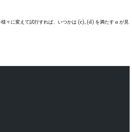
\mathrm{(c)},
(
c
)
,
(
d
)
a
を様々に変えて試行すれば、いつかは
を満たす
a
が見
\mathrm{(d)}