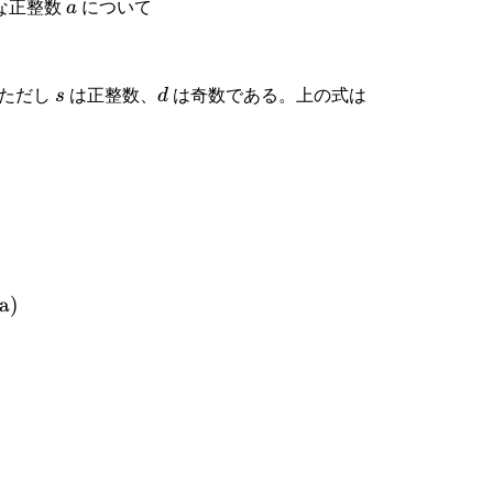
a
な正整数
a
について
s
d
ただし
s
は正整数、
d
は奇数である。上の式は
a
)