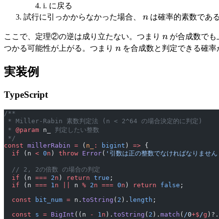
\le
\mathrm{(d)}
i. に戻る
n-
n
試行に引っかからなかった場合、
n
は確率的素数であ
1
n
ここで、定理②の逆は成り立たない。つまり
n
が合成数でも
n
つかる可能性が上がる。つまり
n
を合成数と判定できる確率
実装例
TypeScript
/**
 * Miller-Rabin 素数判定法 (n < 2^64 の場合決定的に判定)
 * 
@param
 n_
 判定したい整数
 */
const
 millerRabin
 =
 (
n_
:
 bigint
) 
=>
 {
  if
 (n 
<
 0
n
) 
throw
 Error
(
'引数は正の整数でなければなりません
  // 2, 2の倍数 の場合の判定
  if
 (n 
===
 2
n
) 
return
 true
;
  if
 (n 
===
 1
n
 ||
 n 
%
 2
n
 ===
 0
n
) 
return
 false
;
  const
 bit_num
 =
 n.
toString
(
2
).
length
;
  const
 s
 =
 BigInt
((n 
-
 1
n
).
toString
(
2
).
match
(
/
0
+$
/
g
)?.