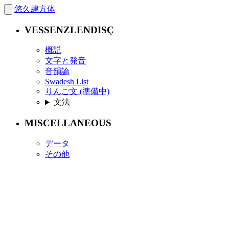
悠久肆方体
VESSENZLENDISÇ
概説
文字と発音
音韻論
Swadesh List
りんご文 (準備中)
文法
MISCELLANEOUS
データ
その他