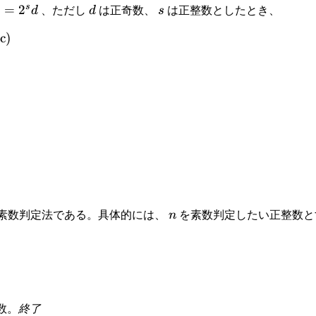
s
=
1
=
2
d
s
d
、ただし
d
は正奇数、
s
は正整数としたとき、
}
(
c
)
n
素数判定法である。具体的には、
n
を素数判定したい正整数と
数。
終了