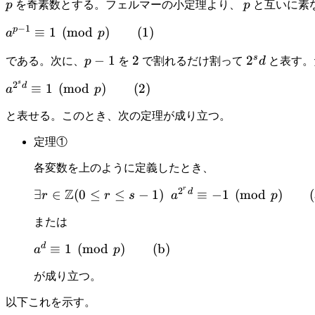
p
p
p
を奇素数とする。フェルマーの小定理より、
p
と互いに素
−
1
p
a^{p-
≡
1
(
mod
)
(
1
)
a
p
1}
s
p-
−
1
2
2
2^{s}
2
である。次に、
p
を
で割れるだけ割って
d
と表す。
\equiv
1
d
1
s
2
a^{2^s
d
≡
1
(
mod
)
(
2
)
a
p
\pmod
d}
p
と表せる。このとき、次の定理が成り立つ。
\equiv
\qquad
1
定理①
(1)
\pmod
p
各変数を上のように定義したとき、
\qquad
r
2
Z
\exists r\in
d
∃
∈
(
0
≤
≤
−
1
)
≡
−
1
(
mod
)
(
r
r
s
a
p
(2)
\mathbb{Z}
または
(0 \le r \le s-1)
\ \ a^{2^r d}
d
a^d \equiv 1
≡
1
(
mod
)
(
b
)
a
p
\equiv {-1}
\pmod p
\pmod p
が成り立つ。
\qquad
\qquad
\mathrm{(b)}
以下これを示す。
\mathrm{(a)}