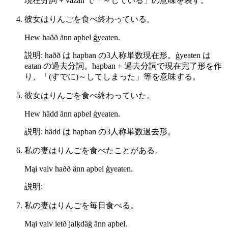
現在分詞 + väzan で「～している」の意味を表す。
彼女はりんごを食べ終わっている。
Hew haðð änn apbel ģyeaten.
説明: haðð は hapban の3人称単数現在形。ģyeaten は
eatan の過去分詞。hapban + 過去分詞で現在完了形を作
り、「(すでに)～してしまった」等を意味する。
彼女はりんごを食べ終わっていた。
Hew hädd änn apbel ģyeaten.
説明: hädd は hapban の3人称単数過去形。
私の妻はりんごを食べたことがある。
Mąi vaiv haðð änn apbel ģyeaten.
説明:
私の妻はりんごを毎日食べる。
Mąi vaiv ietð jalķdäģ änn apbel.