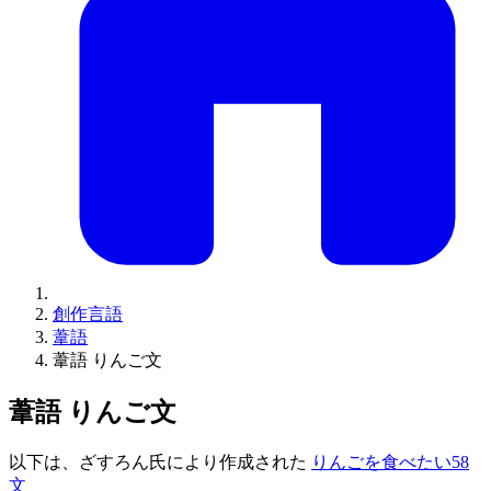
創作言語
葦語
葦語 りんご文
葦語 りんご文
以下は、ざすろん氏により作成された
りんごを食べたい58
文