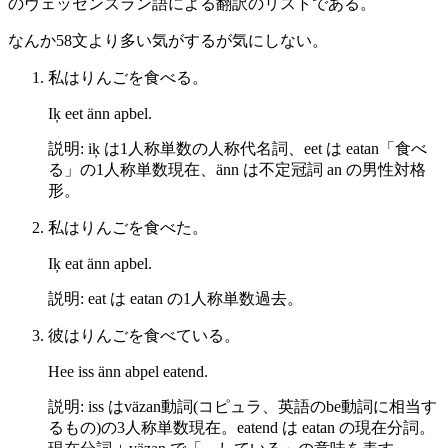
のヴェッセンズラン語による翻訳のリストである。
なんか58文より多い気がするが気にしない。
私はりんごを食べる。
Iķ eet änn apbel.
説明: iķ は1人称単数の人称代名詞、eet は eatan「食べ
る」の1人称単数現在、änn は不定冠詞 an の男性対格
形。
私はりんごを食べた。
Iķ eat änn apbel.
説明: eat は eatan の1人称単数過去。
彼はりんごを食べている。
Hee iss änn abpel eatend.
説明: iss はväzan動詞(コピュラ、英語のbe動詞に相当す
るもの)の3人称単数現在。eatend は eatan の現在分詞。