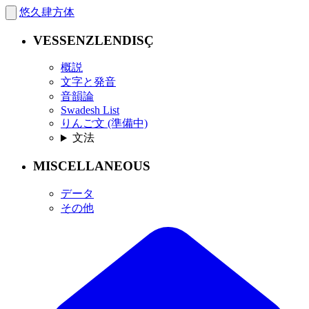
悠久肆方体
VESSENZLENDISÇ
概説
文字と発音
音韻論
Swadesh List
りんご文 (準備中)
文法
MISCELLANEOUS
データ
その他