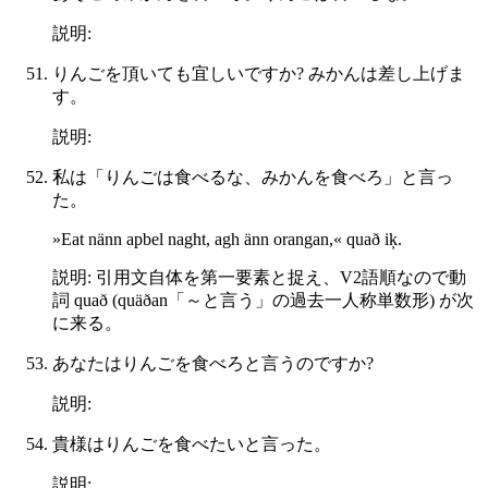
説明:
りんごを頂いても宜しいですか? みかんは差し上げま
す。
説明:
私は「りんごは食べるな、みかんを食べろ」と言っ
た。
»Eat nänn apbel naght, agh änn orangan,« quað iķ.
説明: 引用文自体を第一要素と捉え、V2語順なので動
詞 quað (quäðan「～と言う」の過去一人称単数形) が次
に来る。
あなたはりんごを食べろと言うのですか?
説明:
貴様はりんごを食べたいと言った。
説明: