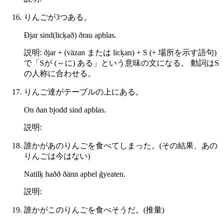
りんごが3つある。
Ðjar sind(licķað) ðrau apblas.
説明: ðjar + (väzan または licķan) + S (+ 場所を示す語句)
で「Sが (～に) ある」という意味の文になる。 動詞はS
の人称に合わせる。
りんご達がテーブルの上にある。
On ðan bjodd sind apblas.
説明:
誰かがあのりんごを食べてしまった。(その結果、あの
りんごは今はない)
Natilķ haðð ðänn apbel ģyeaten.
説明:
誰かがこのりんごを食べそうだ。(推量)