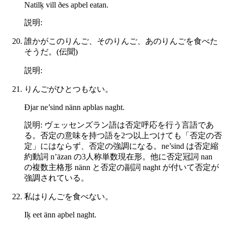
Natilķ vill ðes apbel eatan.
説明:
誰かがこのりんご、そのりんご、あのりんごを食べた
そうだ。(伝聞)
説明:
りんごがひとつもない。
Ðjar ne’sind nänn apblas naght.
説明: ヴェッセンズラン語は否定呼応を行う言語であ
る。否定の意味を持つ語を2つ以上つけても「否定の否
定」にはならず、否定の強調になる。ne’sind は否定縮
約動詞 n’äzan の3人称単数現在形。他に否定冠詞 nan
の複数主格形 nänn と否定の副詞 naght が付いて否定が
強調されている。
私はりんごを食べない。
Iķ eet änn apbel naght.